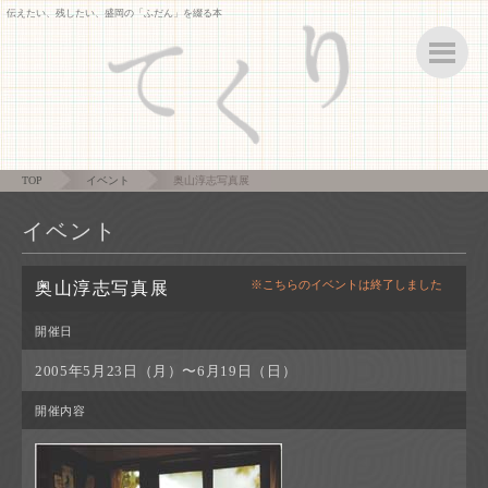
伝えたい、残したい、盛岡の「ふだん」を綴る本
ボ
TOP
イベント
奥山淳志写真展
イベント
※こちらのイベントは終了しました
奥山淳志写真展
開催日
2005年5月23日（月）〜6月19日（日）
開催内容