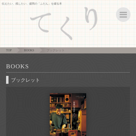
伝えたい、残したい、盛岡の「ふだん」を綴る本
ボ
TOP
BOOKS
ブックレット
BOOKS
ブックレット