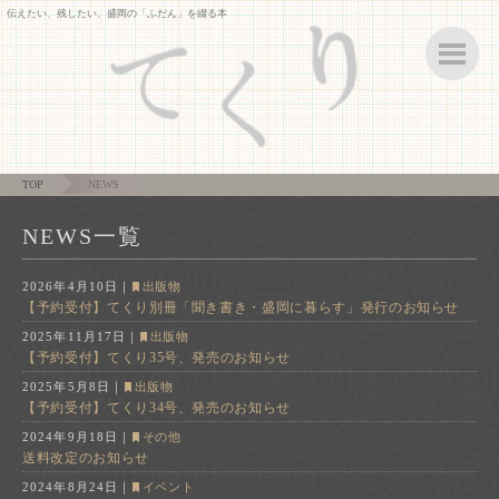
伝えたい、残したい、盛岡の「ふだん」を綴る本
ボ
TOP
NEWS
NEWS一覧
2026年4月10日
｜
出版物
【予約受付】てくり別冊「聞き書き・盛岡に暮らす」発行のお知らせ
2025年11月17日
｜
出版物
【予約受付】てくり35号、発売のお知らせ
2025年5月8日
｜
出版物
【予約受付】てくり34号、発売のお知らせ
2024年9月18日
｜
その他
送料改定のお知らせ
2024年8月24日
｜
イベント