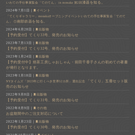
漆器を知る。
いわての手仕事展覧会「てのてん」 in monaka 第2回
2024年7月1日
｜
イベント
「てくりギャラリー」monakaオープニングイベント
いわての手仕事展覧会「てのて
南部鉄器を知る。
ん」 ①
2024年6月28日
｜
出版物
【予約受付】てくり33号、発売のお知らせ
2023年7月13日
｜
出版物
【予約受付】てくり32号、発売のお知らせ
2023年1月24日
｜
出版物
【予約受付中】焙茶工房しゃおしゃん・前田千香子さんの初めての著書
が発行となります。
2023年1月18日
｜
出版物
「てくり」五冊セット販
NYタイムズ「2023年に行くべき世界52カ所」選出記念
売のお知らせ
2022年9月8日
｜
出版物
【予約受付】てくり31号、発売のお知らせ
2022年8月9日
｜
その他
お盆期間中のご注文対応について
2022年1月23日
｜
出版物
【予約受付】てくり30号、発売のお知らせ