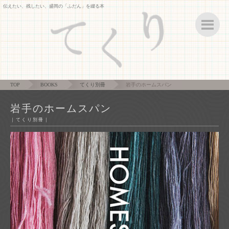
伝えたい、残したい、盛岡の「ふだん」を綴る本
ボ
TOP
BOOKS
てくり別冊
岩手のホームスパン
岩手のホームスパン
｜てくり別冊｜