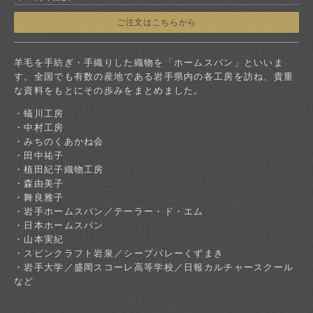
ご注文はこちらから
羊毛を手紡ぎ・手織りした織物を「ホームスパン」といいま
す。全国でも有数の産地である岩手県内の各工房を訪ね、貴重
な資料をもとにその歩みをまとめました。
・蟻川工房
・中村工房
・みちのくあかね会
・田中祐子
・植田紀子織物工房
・森由美子
・舞良雅子
・岩手ホームスパン／テーラー・ド・エム
・日本ホームスパン
・山本実紀
・スピンクラフト岩泉／シープバレーくずまき
・岩手大学／盛岡スコーレ高等学校／日報カルチャースクール
など